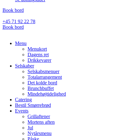
Book bord
+45 71 92 22 78
Book bord
Menu
Menukort
Dagens ret
Drikkevarer
Selskaber
Selskabsmenuer
Totalarrangement
Det kolde bord
Brunchbuffet
Mindehøjtidelighed
Catering
Bestil Smørrebrød
Events
Grillaftener
Mortens aften
Jul
Nytårsmenu
Påske